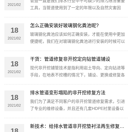
管道一直是我们排水行业中不可缺少的排污除涝重要
2021/02
工具，当管道使用到了一定的年限以及自然灾害因
素，会出现一系列的故障问题，比如：管道破损、管
道塌方、管道老化、管道断裂
怎么正确安装好玻璃钢化粪池呢?
18
玻璃钢化粪池应该如何正确安装，才能在使用中更加
2021/02
便捷呢，我们在对玻璃钢化粪池进行安装的时候可以
说是较为快捷和方便的，因为它的质量比较轻并且强
度较高，还能够帮助我们解
干货：管道修复非开挖定向钻管道铺设
18
现代非开挖铺管技术是指利用岩土导向、定向钻进等
2021/02
手段，在地表不挖槽的情况下，铺设、更换或修复各
种地下管线的施工新技术。
排水管道变形塌陷的非开挖修复方法
18
我们为了满足不同客户的非开挖管道修复需求，引进
2021/02
了专业的维修设备，并且还有几套HDPE衬里设备以
及相关技术和设备，如本地CIPP法，不锈钢双环法，
喷涂法，不锈钢衬里法，断管法和
新技术：给排水管道非开挖垫衬法再生修复施工
18