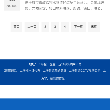
由于城市市政给排水管道经过多年运营后，会出现破
2021/02
裂、异物刺穿、接口材料脱落、腐蚀、错口、脱节、
沉积等病害。但在城市道路区域内，采用开挖法修复
给排水管线施工效率低、成
首页
上一页
2
3
4
下一页
末页
地址：上海金山区金山卫镇秋实路688号
友情链接：
上海排水证代办
上海管道疏通清洗
上海管道CCTV检测公司
上
海非开挖管道修复