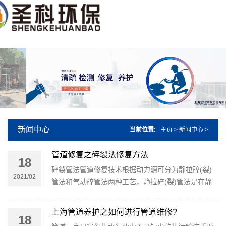
您好，欢迎来到上海圣科环保工程有限公司，有任何疑问请随时拨打电话：021
新闻中心
当前位置:
主页
>
新闻中心
>
管道修复之碎裂法修复方法
18
碎裂管法管道修复技术根据动力源可分为静拉碎(裂)
2021/02
管法和气动碎管法两种工艺，静拉碎(裂)管法是在静
力的作用下破碎原有管道或通过切割刀具切开原有管
道，然后再用膨胀头将其扩大
上海管道养护之如何进行管道维修?
18