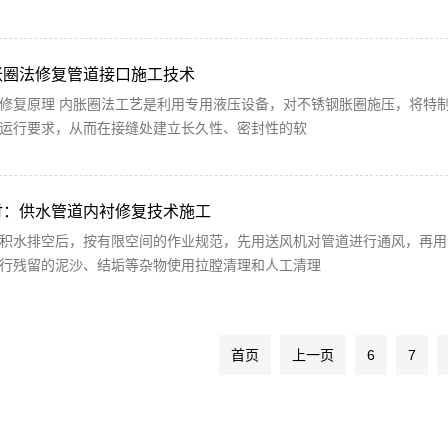
胀圈法修复管道接口施工技术
修复原理 内胀圈法工艺是利用专用液压设备，对不锈钢胀圈施压，将特
运行要求，从而在接缝处建立长久性、密封性的软
讨：供水管道内衬修复技术施工
积水排空后，按有限空间的作业规范，先用送风机对管道进行通风，再用
行残留的泥沙、结垢等杂物使用拉膛清理和人工清理
首页
上一页
6
7