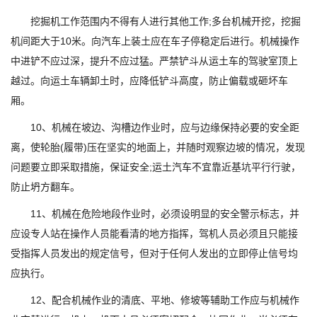
挖掘机工作范围内不得有人进行其他工作;多台机械开挖，挖掘
机间距大于10米。向汽车上装土应在车子停稳定后进行。机械操作
中进铲不应过深，提升不应过猛。严禁铲斗从运土车的驾驶室顶上
越过。向运土车辆卸土时，应降低铲斗高度，防止偏载或砸坏车
厢。
10、机械在坡边、沟槽边作业时，应与边缘保持必要的安全距
离，使轮胎(履带)压在坚实的地面上，并随时观察边坡的情况，发现
问题要立即采取措施，保证安全;运土汽车不宜靠近基坑平行行驶，
防止坍方翻车。
11、机械在危险地段作业时，必须设明显的安全警示标志，并
应设专人站在操作人员能看清的地方指挥，驾机人员必须且只能接
受指挥人员发出的规定信号，但对于任何人发出的立即停止信号均
应执行。
12、配合机械作业的清底、平地、修坡等辅助工作应与机械作