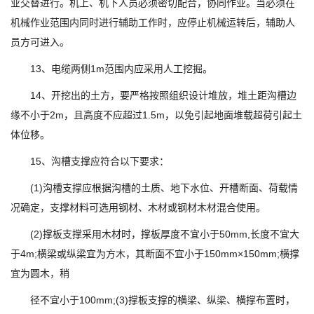
业交替进行。机上、机下人员必须密切配合，协同作业。当必须在
机械作业范围内同时进行辅助工作时，应停止机械运转后，辅助人
员方可进入。
13、电缆两侧1m范围内应采用人工挖掘。
14、开挖出的土方，要严格按照组织设计堆放，堆土距沟槽边
缘不小于2m，且高度不应超过1.5m，以免引起地面堆载超荷引起土
体位移。
15、沟槽支撑应符合以下要求：
(1)沟槽支撑应根据沟槽的土质、地下水位、开槽断面、荷载情
况确定，支撑材料可选用钢材、木材或钢材木材混合使用。
(2)撑板支撑采用木材时，撑板厚度不宜小于50mm,长度不宜大
于4m;横梁或纵梁宜为方木，其断面不宜小于150mm×150mm;横撑
宜为圆木，稍
径不宜小于100mm;(3)撑板支撑的横梁、纵梁、横撑布置时，