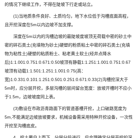
的情况下继续工作，不得在陡坡下行走或站立。
(1)当地质条件良好、土质均匀，地下水位低于沟槽底面高程，
且开挖深度在5m以内边坡不加支撑。
深度在5m以内的沟槽边坡的最陡坡度坡顶无荷载中密的砂土中
密的碎石类土(充填物为砂土)硬塑的粉质粘土中密的碎石类土(充填
物为粘性土)硬塑的粘质粉土、粘老黄土软土(经井点降水
后)1:1.001:0.751:0.671:0.50坡顶有静载1:1.251:1.001:0.751:0.67
坡顶有动载1:1.501:1.251:1.001:0.75(高：
宽)1:0.331:0.101:1.251:0.501:0.251:0.671:0.33(2)沟槽挖深大于
5m时，应分层开挖，多层沟槽的层间留台宽度：放坡开槽时不应小
于1.5m，边坡坡度同上表。
(3)敷设在市政沥青路面下的管道基槽开挖，上口破路宽度为
5m,不能满足边坡放坡要求，机械设备需采用特种开挖设备，一次性
开挖至沟槽底皮。
4、挖土要自上而下，分层分段进行，应合理确定分层开挖的深