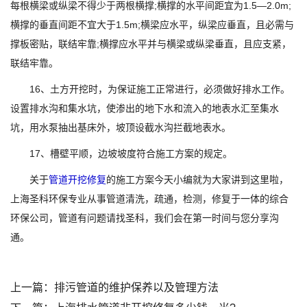
每根横梁或纵梁不得少于两根横撑;横撑的水平间距宜为1.5—2.0m;
横撑的垂直间距不宜大于1.5m;横梁应水平，纵梁应垂直，且必需与
撑板密贴，联结牢靠;横撑应水平并与横梁或纵梁垂直，且应支紧，
联结牢靠。
16、土方开挖时，为保证施工正常进行，必须做好排水工作。
设置排水沟和集水坑，使渗出的地下水和流入的地表水汇至集水
坑，用水泵抽出基床外，坡顶设截水沟拦截地表水。
17、槽壁平顺，边坡坡度符合施工方案的规定。
关于
管道开挖修复
的施工方案今天小编就为大家讲到这里啦，
上海圣科环保专业从事管道清洗，疏通，检测，修复于一体的综合
环保公司，管道有问题请找圣科，我们会在第一时间与您分享沟
通。
上一篇：
排污管道的维护保养以及管理方法