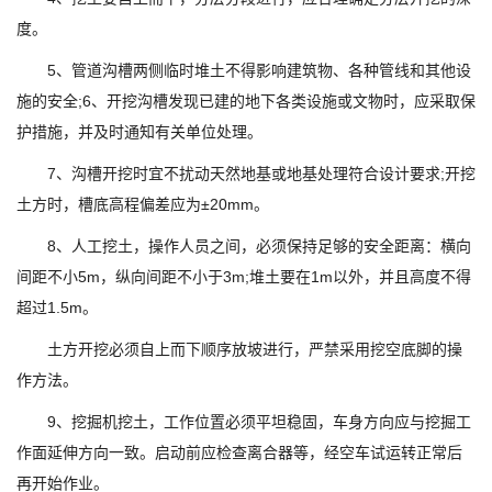
度。
5、管道沟槽两侧临时堆土不得影响建筑物、各种管线和其他设
施的安全;6、开挖沟槽发现已建的地下各类设施或文物时，应采取保
护措施，并及时通知有关单位处理。
7、沟槽开挖时宜不扰动天然地基或地基处理符合设计要求;开挖
土方时，槽底高程偏差应为±20mm。
8、人工挖土，操作人员之间，必须保持足够的安全距离：横向
间距不小5m，纵向间距不小于3m;堆土要在1m以外，并且高度不得
超过1.5m。
土方开挖必须自上而下顺序放坡进行，严禁采用挖空底脚的操
作方法。
9、挖掘机挖土，工作位置必须平坦稳固，车身方向应与挖掘工
作面延伸方向一致。启动前应检查离合器等，经空车试运转正常后
再开始作业。