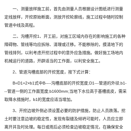
一、测量放样施工前，首先由测量人员根据设计图纸进行测量
定线放样，开挖原始断面，测放开挖轮廓线，施工过程中随时控制
管道中线及高程。
二、沟槽开挖1、开工前，对施工区域内存在的影响施工的各种
障碍物、管线等均应拆除、清理或迁移。不能移除的，摸清地下的
管线排列，以利考虑开挖过程中的意外应急措施。做好施工场地内
机械运行的道路，开辟适当的工作面，以利安全施工。
2、管道沟槽底部的开挖宽度，按下式计算：
B=D1+2×b1式中B----沟槽底部的开挖宽度;D1---管道的外径;b1-
--管道一侧的工作面宽度;b1600mm;当地下水位高于基槽底皮，需采
取降水措施时，b1的宽度应适当增加。
3、开挖边坡外侧必须设置必要的防护措施，防止人员跌落。挖
土时要注意边坡的稳定性，发现有裂缝及倾坍可能时，人员应立即
离开并及时处理。每日或雨后必须检查边坡稳定情况，在确保安全