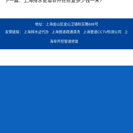
下一篇：
上海排水管道非开挖修复多少钱一米?
地址：上海金山区金山卫镇秋实路688号
友情链接：
上海排水证代办
上海管道疏通清洗
上海管道CCTV检测公司
上
海非开挖管道修复